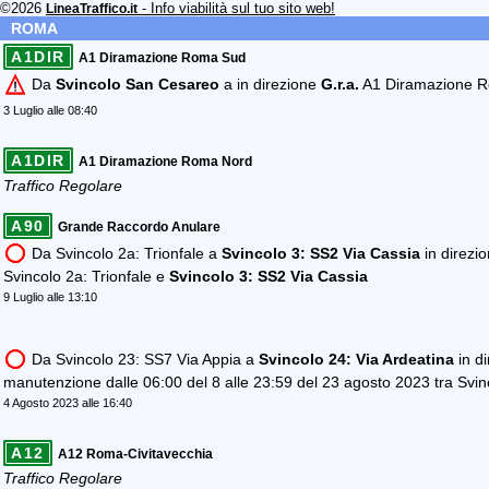
©2026
- Info viabilità sul tuo sito web!
LineaTraffico.it
ROMA
A1DIR
A1 Diramazione Roma Sud
Da
Svincolo San Cesareo
a in direzione
G.r.a.
A1 Diramazione Ro
3 Luglio alle 08:40
A1DIR
A1 Diramazione Roma Nord
Traffico Regolare
A90
Grande Raccordo Anulare
Da Svincolo 2a: Trionfale a
Svincolo 3: SS2 Via Cassia
in direzio
Svincolo 2a: Trionfale e
Svincolo 3: SS2 Via Cassia
9 Luglio alle 13:10
Da Svincolo 23: SS7 Via Appia a
Svincolo 24: Via Ardeatina
in di
manutenzione dalle 06:00 del 8 alle 23:59 del 23 agosto 2023 tra Svi
4 Agosto 2023 alle 16:40
A12
A12 Roma-Civitavecchia
Traffico Regolare