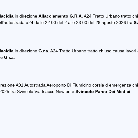
lacidia
in direzione
Allacciamento G.R.A.
A24 Tratto Urbano tratto chi
dell’autostrada a24 dalle 22:00 del 2 alle 23:00 del 28 agosto 2026 tra
S
lacidia
in direzione
G.r.a.
A24 Tratto Urbano tratto chiuso causa lavori 
ne
G.r.a.
irezione A91 Autostrada Aeroporto Di Fiumicino corsia d emergenza chiu
 2025 tra Svincolo Via Isacco Newton e
Svincolo Parco Dei Medici