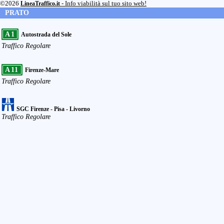
©2026
LineaTraffico.it
- Info viabilità sul tuo sito web!
PRATO
A1
Autostrada del Sole
Traffico Regolare
A11
Firenze-Mare
Traffico Regolare
SGC Firenze - Pisa - Livorno
Traffico Regolare