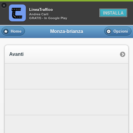
×
LineaTraffico
INSTALLA
Andrea Carli
GRATIS - In Google Play
Monza-brianza
Home
Opzioni
Avanti