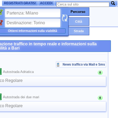
REGISTRATI GRATIS!
ACCEDI
Percorso
Città
Ottieni informazioni sulla viabilità
Strada
azione traffico in tempo reale e informazioni sulla
ilità a Bari
News traffico via Mail e Sms
Autostrada Adriatica
0
ico Regolare
Autostrada dei due mari
0
ico Regolare