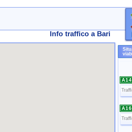
Info traffico a Bari
Situ
viab
A14
Traff
A16
Traff